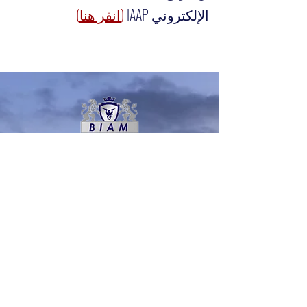
الإلكتروني
P
IAA
انقر هنا)
(
الموقع
: منصور & كرادة
المحمول:
07758486757
الموقع: ماکو مول
(الهاتف: 327 (04:30 - 8 مساءً
المحمول :
07508281234
:بريد إلكتروني
biam.suly@gmail.com